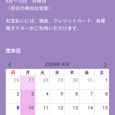
5月～10月：月曜日
（祝日の場合は営業）
お支払いには、現金、クレジットカード、各種
電子マネーがご利用いただけます。
定休日
2026年 8月
PREV
NEXT
日
月
火
水
木
金
土
26
27
28
29
30
31
1
2
3
4
5
6
7
8
10
11
12
13
14
15
9