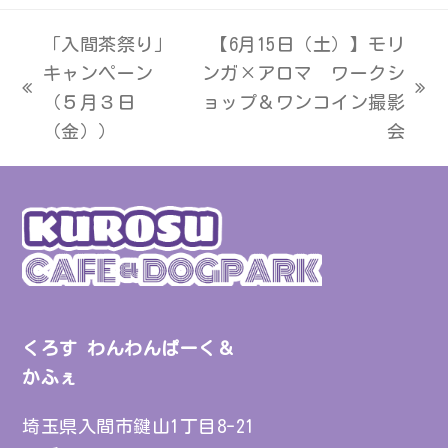
「入間茶祭り」
【6月15日（土）】モリ
キャンペーン
ンガ×アロマ ワークシ
previous
next
（５月３日
ョップ＆ワンコイン撮影
post:
post:
（金））
会
くろす わんわんぱーく＆
かふぇ
埼玉県入間市鍵山1丁目8-21