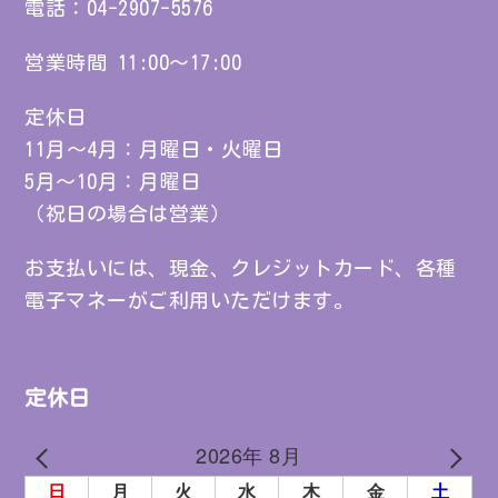
電話：
04-2907-5576
営業時間 11:00～17:00
定休日
11月～4月：月曜日・火曜日
5月～10月：月曜日
（祝日の場合は営業）
お支払いには、現金、クレジットカード、各種
電子マネーがご利用いただけます。
定休日
2026年 8月
PREV
NEXT
日
月
火
水
木
金
土